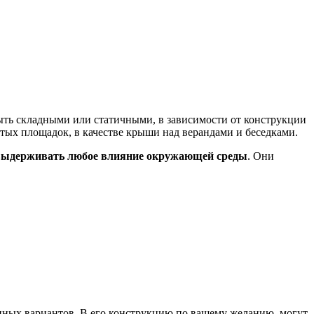
быть складными или статичными, в зависимости от конструкции
ытых площадок, в качестве крыши над верандами и беседками.
я выдерживать любое влияние окружающей среды
. Они
енных вариантов. В его конструкцию по вашему желанию, могут