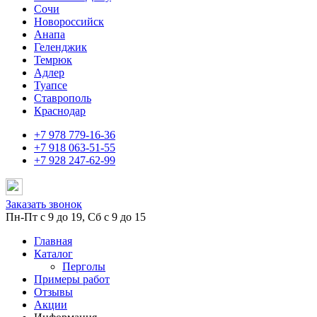
Сочи
Новороссийск
Анапа
Геленджик
Темрюк
Адлер
Туапсе
Ставрополь
Краснодар
+7 978 779-16-36
+7 918 063-51-55
+7 928 247-62-99
Заказать звонок
Пн-Пт с 9 до 19, Сб с 9 до 15
Главная
Каталог
Перголы
Примеры работ
Отзывы
Акции