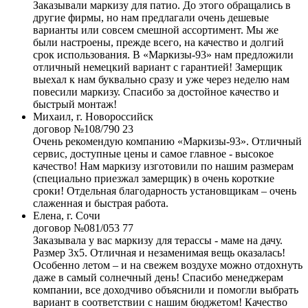
Заказывали маркизу для патио. До этого обращались в
другие фирмы, но нам предлагали очень дешевые
варианты или совсем смешной ассортимент. Мы же
были настроены, прежде всего, на качество и долгий
срок использования. В «Маркизы-93» нам предложили
отличный немецкий вариант с гарантией! Замерщик
выехал к нам буквально сразу и уже через неделю нам
повесили маркизу. Спасибо за достойное качество и
быстрый монтаж!
Михаил, г. Новороссийск
договор №108/790 23
Очень рекомендую компанию «Маркизы-93». Отличный
сервис, доступные цены и самое главное - высокое
качество! Нам маркизу изготовили по нашим размерам
(специально приезжал замерщик) в очень короткие
сроки! Отдельная благодарность установщикам – очень
слаженная и быстрая работа.
Елена, г. Сочи
договор №081/053 77
Заказывала у вас маркизу для терассы - маме на дачу.
Размер 3х5. Отличная и незаменимая вещь оказалась!
Особенно летом – и на свежем воздухе можно отдохнуть
даже в самый солнечный день! Спасибо менеджерам
компании, все доходчиво объяснили и помогли выбрать
вариант в соответствии с нашим бюджетом! Качество