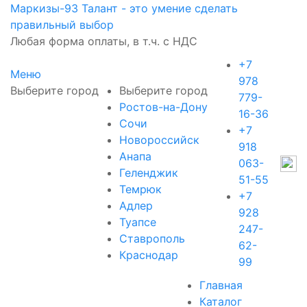
Маркизы-
93
Талант - это умение сделать
правильный выбор
Любая форма оплаты, в т.ч. с НДС
+7
Меню
978
Выберите город
Выберите город
779-
Ростов-на-Дону
16-36
Сочи
+7
Новороссийск
918
Анапа
063-
Геленджик
51-55
Темрюк
+7
Адлер
928
Туапсе
247-
Ставрополь
62-
Краснодар
99
Главная
Каталог